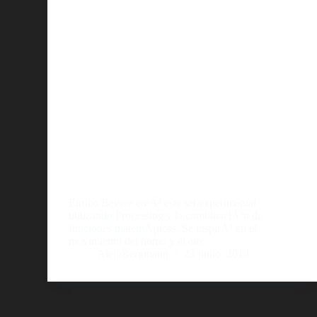
Enrico Bevere creÃ³ este set experimental
utilizando Processing y la combinaciÃ³n de
funciones matemÃ¡ticas. Se inspirÃ³ en el
movimiento del humo y el aire.
AlejoBergmann
23 junio, 2014