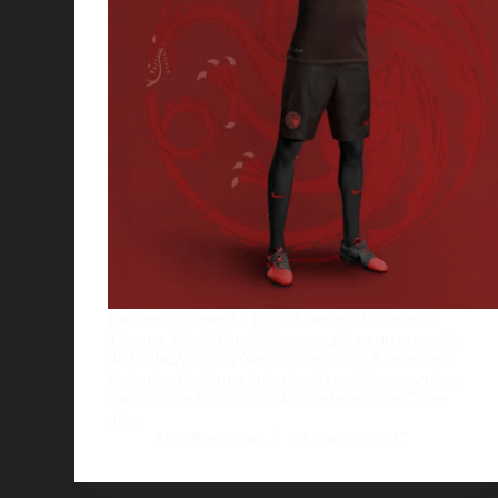
Imagen de cortesÃ­a por: Shutterstock Game of
Thrones World Cup Nike concepts es un proyecto
de la diseÃ±adora Nerea Palacios de Amsterdam,
Holanda. De forma ingeniosa buscÃ³ representar a
cada una de las casas de la excelente serie Game
of…
AlejoBergmann
28 octubre, 2017