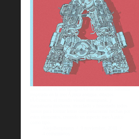
Mekkanika es una tipografÃ­a de Riccardo Sabatini
inspirada en la mecÃ¡nica antigua, dibujos
tÃ©cnicos, el mundo visual steampunk, y
maquinaria moderna, mezclado y fusionado todos
juntos para formar letras completamente hechas por
estos elementos, creando un aspecto mecÃ¡nico
como tipo…
AlejoBergmann
9 noviembre, 2011
4 comentarios