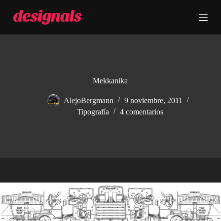
S
a
l
t
a
r
a
l
c
Mekkanika
o
n
AlejoBergmann
9 noviembre, 2011
t
Tipografía
4 comentarios
e
n
i
d
o