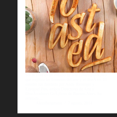
Six & Five es un estudio de arte contemporÃ¡neo
que explora las fronteras del arte y el diseÃ±o. El
estudio fue fundado por Andy Reisinger y
Ezequiel Pini, ambos Directores de Arte y
DiseÃ±adores GrÃ¡ficos de Buenos Aires. Su
refinada…
AlejoBergmann
7 agosto, 2014