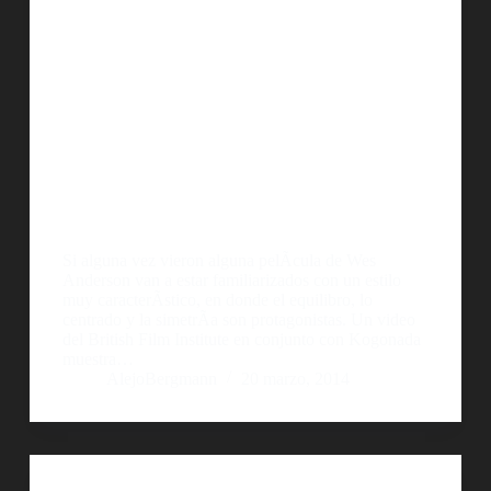
Si alguna vez vieron alguna pelÃ­cula de Wes
Anderson van a estar familiarizados con un estilo
muy caracterÃ­stico, en donde el equilibro, lo
centrado y la simetrÃ­a son protagonistas. Un video
del British Film Institute en conjunto con Kogonada
muestra…
AlejoBergmann
20 marzo, 2014