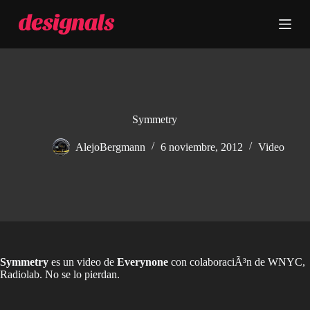
S
a
l
t
a
r
a
l
c
Symmetry
o
n
AlejoBergmann
6 noviembre, 2012
Video
t
e
n
i
d
o
Symmetry
es un video de
Everynone
con colaboraciÃ³n de WNYC,
Radiolab. No se lo pierdan.