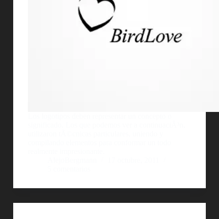
Los logotipos deben representar un concepto o
significado. Los que podemos ver a continuaciÃ³n,
utilizaron tÃ©cnicas particulares, uniendo y
compilando elementos para conformar un todo
realmente impresionante.
AlejoBergmann
17 octubre, 2011
5 comentarios