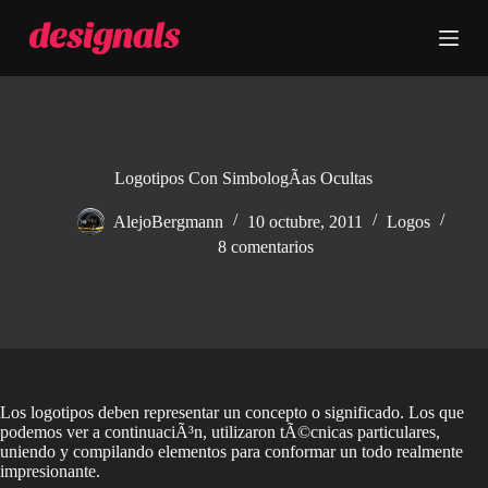
S
a
l
t
a
r
a
l
c
Logotipos Con SimbologÃ­as Ocultas
o
n
AlejoBergmann
10 octubre, 2011
Logos
t
8 comentarios
e
n
i
d
o
Los logotipos deben representar un concepto o significado. Los que
podemos ver a continuaciÃ³n, utilizaron tÃ©cnicas particulares,
uniendo y compilando elementos para conformar un todo realmente
impresionante.