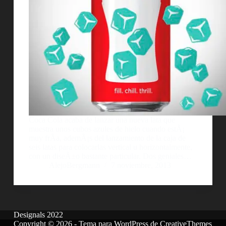
Coca Cola acaba de lanzar una nueva lata que
muestra unos cubos azules de hielo cuando estÃ¡
muy frÃ­a, ademÃ¡s del lanzamiento de la caja de
seis latas para colocarlas vertical u horizontalmente,
con un diseÃ±o bastante particular. Dos geniales…
AlejoBergmann
7 noviembre, 2013
Designals 2022
Copyright © 2026 - Tema para WordPress de
CreativeThemes