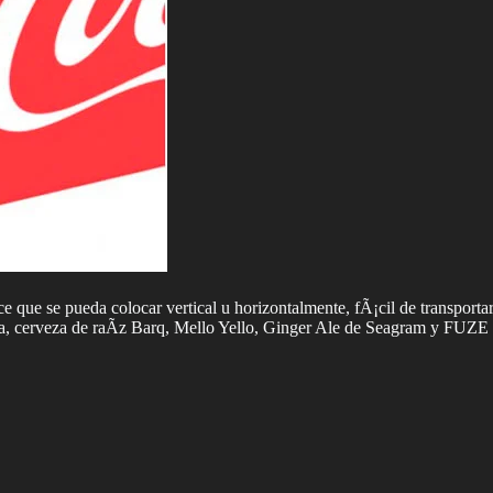
ce que se pueda colocar vertical u horizontalmente, fÃ¡cil de transpor
sa, cerveza de raÃ­z Barq, Mello Yello, Ginger Ale de Seagram y FUZE