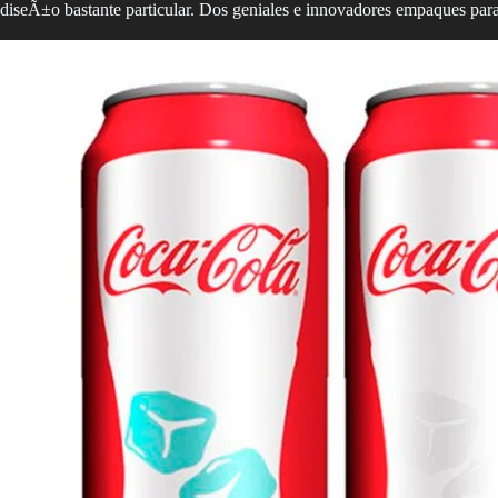
diseÃ±o bastante particular. Dos geniales e innovadores empaques para