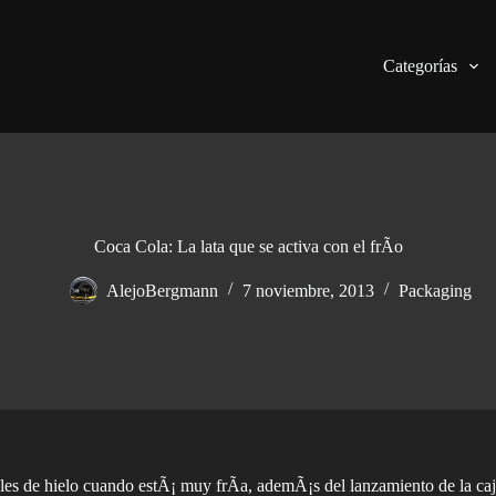
Categorías
Coca Cola: La lata que se activa con el frÃ­o
AlejoBergmann
7 noviembre, 2013
Packaging
es de hielo cuando estÃ¡ muy frÃ­a, ademÃ¡s del lanzamiento de la caja 