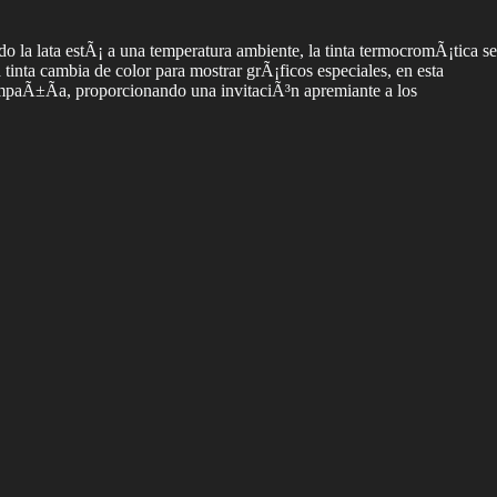
 la lata estÃ¡ a una temperatura ambiente, la tinta termocromÃ¡tica se
inta cambia de color para mostrar grÃ¡ficos especiales, en esta
a compaÃ±Ã­a, proporcionando una invitaciÃ³n apremiante a los