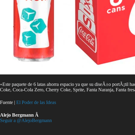
«Este paquete de 6 latas ahorra espacio ya que su diseÃ±o portÃ¡til ha
Coke, Coca-Cola Zero, Cherry Coke, Sprite, Fanta Naranja, Fanta fre
Fuente |
El Poder de las Ideas
Alejo Bergmann Â
Seguir a @AlejoBergmann