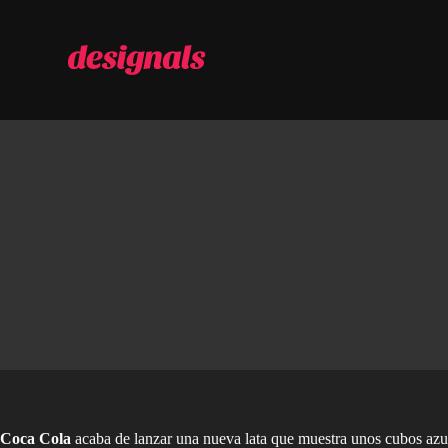
S
a
l
t
a
r
a
l
c
o
n
t
e
n
i
d
o
Coca Cola
acaba de lanzar una nueva lata que muestra unos cubos azul