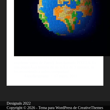
Para los que todavÃ­a no lo vieron, les dejo un
excelente video de Patrick Jean llamado PIXELS. Es
una pequeÃ±a historia de no mÃ¡s de 3 minutos, se
los recomiendo a todos, compartan!
AlejoBergmann
17 mayo, 2011
Designals 2022
Copyright © 2026 - Tema para WordPress de
CreativeThemes