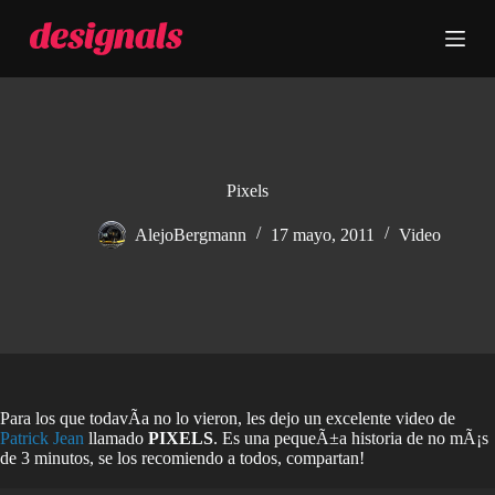
S
a
l
t
a
r
a
l
c
Pixels
o
n
AlejoBergmann
17 mayo, 2011
Video
t
e
n
i
d
o
Para los que todavÃ­a no lo vieron, les dejo un excelente video de
Patrick Jean
llamado
PIXELS
. Es una pequeÃ±a historia de no mÃ¡s
de 3 minutos, se los recomiendo a todos, compartan!