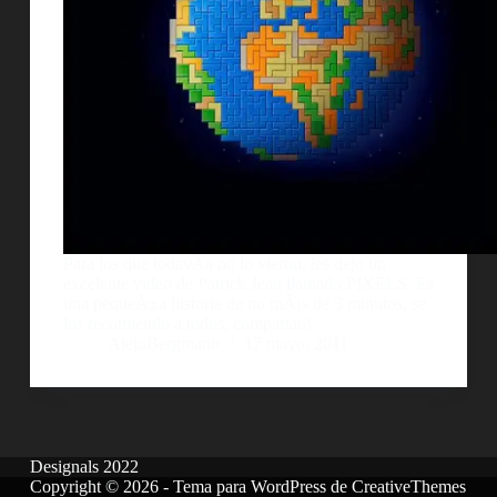
Para los que todavÃ­a no lo vieron, les dejo un
excelente video de Patrick Jean llamado PIXELS. Es
una pequeÃ±a historia de no mÃ¡s de 3 minutos, se
los recomiendo a todos, compartan!
AlejoBergmann
17 mayo, 2011
Designals 2022
Copyright © 2026 - Tema para WordPress de
CreativeThemes