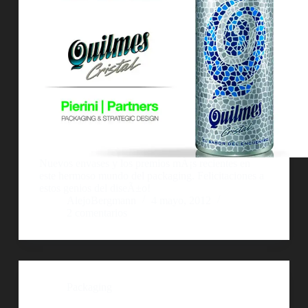
Nuevos envases y los premios mÃ¡s recientes en
este hermoso mundo del packaging. Felicitaciones a
estos genios del diseÃ±o!
AlejoBergmann
4 mayo, 2012
2 comentarios
Packaging