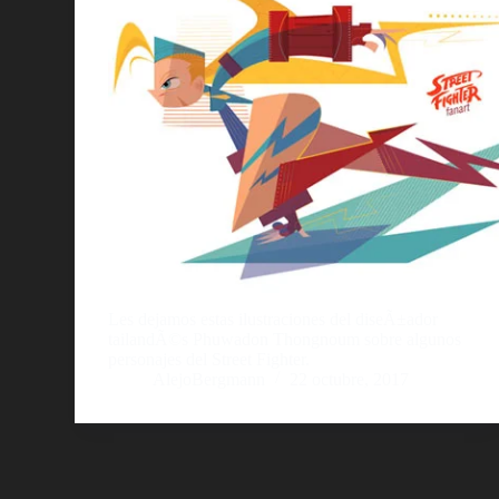
Les dejamos estas ilustraciones del diseÃ±ador
tailandÃ©s Phuwadon Thongnoum sobre algunos
personajes del Street Fighter.
AlejoBergmann
22 octubre, 2017