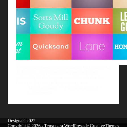
16 excelentes fuentes para descargar. En la mayorÃ­a
de los casos son para uso tanto personal como
comercial, sin embargo, no se olviden de leer las
licencias. Espero que les sirva. Saludos!
AlejoBergmann
15 noviembre, 2011
7 comentarios
Designals 2022
Copyright © 2026 - Tema para WordPress de
CreativeThemes