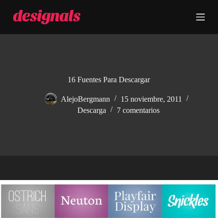
S
a
l
t
a
r
a
l
c
16 Fuentes Para Descargar
o
n
AlejoBergmann
15 noviembre, 2011
t
Descarga
7 comentarios
e
n
i
d
o