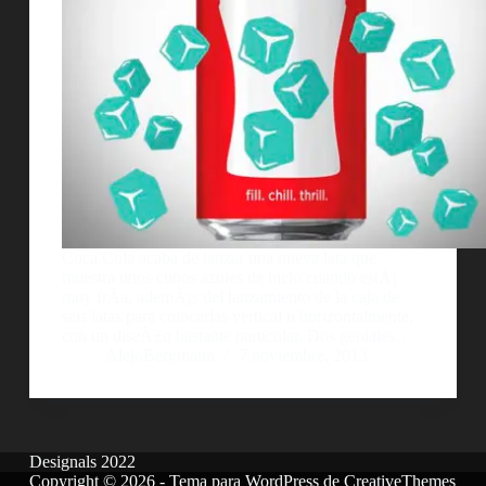
Coca Cola acaba de lanzar una nueva lata que
muestra unos cubos azules de hielo cuando estÃ¡
muy frÃ­a, ademÃ¡s del lanzamiento de la caja de
seis latas para colocarlas vertical u horizontalmente,
con un diseÃ±o bastante particular. Dos geniales…
AlejoBergmann
7 noviembre, 2013
Designals 2022
Copyright © 2026 - Tema para WordPress de
CreativeThemes