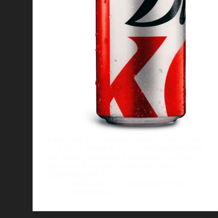
Este es uno de los mejores rediseÃ±os que he visto
en el aÃ±o, se trata de Coca Cola Light diseÃ±ada
por: Turner Duckworth. La primera Coca Cola
light se creÃ³ en 1982, Coca-Cola Light es
actualmente la N Âº 3…
AlejoBergmann
3 septiembre, 2011
5 comentarios