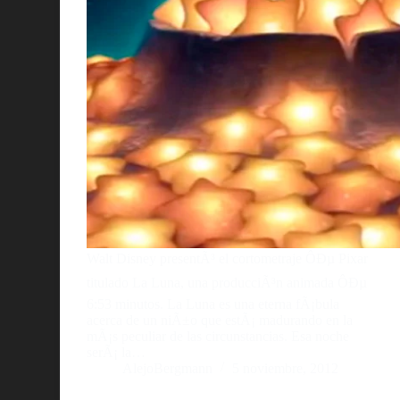
Walt Disney presentÃ³ el cortometraje ÔÐµ Pixar
titulado La Luna, una producciÃ³n animada ÔÐµ
6:53 minutos. La Luna es una eterna fÃ¡bula
acerca de un niÃ±o que estÃ¡ madurando en la
mÃ¡s peculiar de las circunstancias. Esa noche
serÃ¡ la…
AlejoBergmann
5 noviembre, 2012