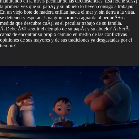
madurando en la mÃ¡s peculiar de las circunstancias. Esa noche serÃ¡
la primera vez que su papÃ¡ y su abuelo lo lleven consigo a trabajar.
En un viejo bote de madera enfilan hacia el mar y, sin tierra a la vista,
se detienen y esperan. Una gran sorpresa aguarda al pequeÃ±o a
medida que descubre cuÃ¡l es el peculiar trabajo de su familia.
Â¿Debe Ã©l seguir el ejemplo de su papÃ¡ y su abuelo? Â¿SerÃ¡
capaz de encontrar su propio camino en medio de las conflictivas
opiniones de sus mayores y de sus tradiciones ya desgastadas por el
tiempo?
ImÃ¡genes