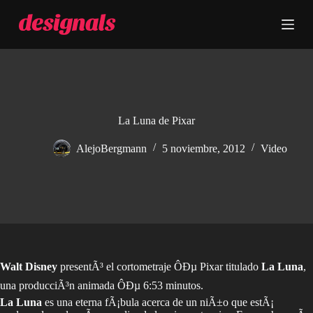
S
a
l
t
a
r
a
l
c
La Luna de Pixar
o
n
AlejoBergmann
5 noviembre, 2012
Video
t
e
n
i
d
o
Walt Disney
presentÃ³ el cortometraje ÔÐµ Pixar titulado
La Luna
,
una producciÃ³n animada ÔÐµ 6:53 minutos.
La Luna
es una eterna fÃ¡bula acerca de un niÃ±o que estÃ¡