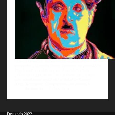
Desde Designals hemos tenido el agrado de
entrevistar a Michelle Ponce Perdomo, de profesiÃ³n
DiseÃ±adora GrÃ¡fica y porÂ pasiÃ³n artista
plÃ¡stica, originaria de Caracas (Venezuela), pero
que, actualmente reside en la ciudad de Buenos
Aires (Argentina). Compartimos con ustedes la…
diedonadio
7 julio, 2014
Designals 2022