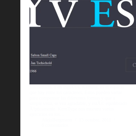
Interletrado, o en inglÃ©s, Kerning, es el espacio
que hay entre los caracteres. Estos pueden variar
para compensar las diferentes formas y que a
simple vista, se vea agradable, y estÃ© equilibrado
Ã³pticamente. KernType nos muestra varios
ejercicios en los…
AlejoBergmann
15 octubre, 2011
6 comentarios