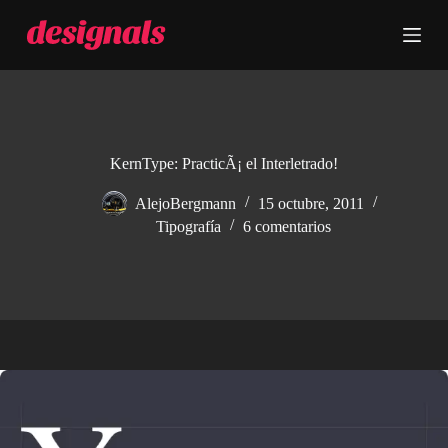
S
a
l
t
a
r
a
l
c
KernType: PracticÃ¡ el Interletrado!
o
n
AlejoBergmann
15 octubre, 2011
t
Tipografía
6 comentarios
e
n
i
d
o