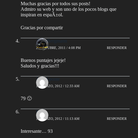
Muchas gracias por todos sus posts!
Admiro su web y son uno de los pocos blogs que
inspiran en espaÃ±ol.
Gracias por compartir
AlejoBergmann
20 OCTUBRE, 2011 / 4:08 PM
RESPONDER
Buenos puntajes jejeje!
Saludos y gracias!!!
Jose Aponte
12 MARZO, 2012 / 12:33 AM
RESPONDER
79 🙁
Hoze
12 MARZO, 2012 / 11:13 AM
RESPONDER
Interesante… 93