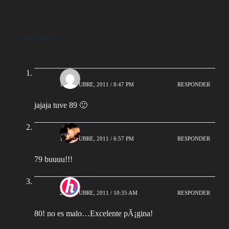
6 comentarios
ricardo
16 OCTUBRE, 2011 / 8:47 PM
RESPONDER
jajaja tuve 89 🙂
YUYUY
17 OCTUBRE, 2011 / 6:57 PM
RESPONDER
79 buuuu!!!
HÃ©ctor!
20 OCTUBRE, 2011 / 10:35 AM
RESPONDER
80! no es malo…Excelente pÃ¡gina!