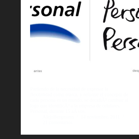
Partiendo de la necesidad de expresar la
flexibilidad como marca, y reforzar el concepto de
cada persona es un mundo, se decidiÃ³ cambiar al
logo que identificÃ³ a la empresa de celulares,
Personal, durante 15 aÃ±os.
AlejoBergmann
14 noviembre, 2011
21 comentarios