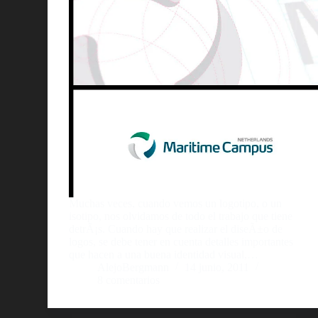
Muchas veces, cuando vemos un logotipo, o un
isotipo, nos olvidamos de todo el trabajo que tiene
detrÃ¡s. Cuando hay que realizar el diseÃ±o de
logos, se debe tener en cuenta detalles importantes
que hacen a una buena identidad visual,…
AlejoBergmann
14 junio, 2011
8 comentarios