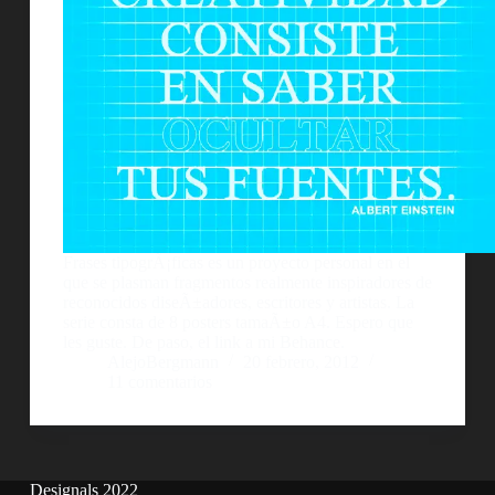
Frases tipogrÃ¡ficas es un proyecto personal en el
que se plasman fragmentos realmente inspiradores de
reconocidos diseÃ±adores, escritores y artistas. La
serie consta de 8 posters tamaÃ±o A4. Espero que
les guste. De paso, el link a mi Behance.
AlejoBergmann
20 febrero, 2012
11 comentarios
Designals 2022