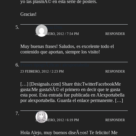
yo las plasmÃ© en esta serie de posters.
Gracias!
Agostina Dris
20 FEBRERO, 2012 / 7:54 PM
RESPONDER
Muy buenas frases! Saludos, es excelente todo el
contenido que aportan, siempre los visito!
Frases tipogrÃ¡ficas | alexportabella
23 FEBRERO, 2012 / 2:23 PM
RESPONDER
[…] [Designals.com] Share this:TwitterFacebookMe
gusta:Me gustaSÃ© el primero en decir que te gusta
esta post. Esta entrada fue publicada en Alexportabella
por alexportabella. Guarda el enlace permanente. […]
Gabi
27 FEBRERO, 2012 / 6:19 PM
RESPONDER
Hola Alejo, muy buenos diseÃ±os! Te felicito! Me