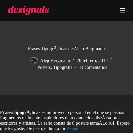
S
a
l
t
a
r
a
l
c
Frases TipogrÃ¡ficas de Alejo Bergmann
o
n
AlejoBergmann
20 febrero, 2012
t
Posters
,
Tipografía
11 comentarios
e
n
i
d
o
Frases tipogrÃ¡ficas
es un proyecto personal en el que se plasman
fragmentos realmente inspiradores de reconocidos diseÃ±adores,
escritores y artistas. La serie consta de 8 posters tamaÃ±o A4. Espero
que les guste. De paso, el link a mi
Behance
.