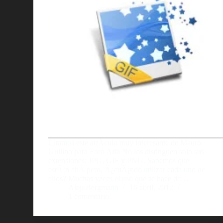
Citamos este artÃ­culo muy interesante de Mauro
Gullino para Foro Alfa No los distinguen solo sus
extensiones: JPG, GIF y PNG. Sabemos que
estÃ¡n ahÃ­ pero, Â¿cuÃ¡ndo utilizar cada uno de
ellos? Muchas veces el uso que se hace de…
AlejoBergmann
16 abril, 2012
1 comentario