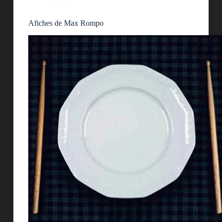
Posters
Afiches de Max Rompo