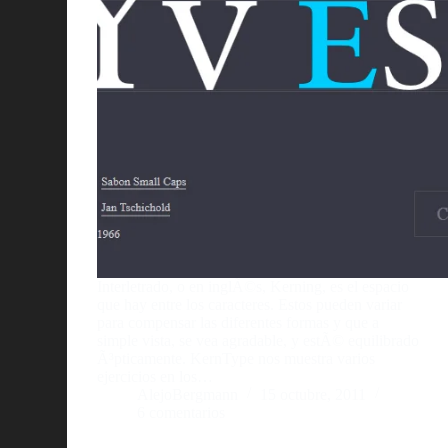
Interletrado, o en inglÃ©s, Kerning, es el espacio
que hay entre los caracteres. Estos pueden variar
para compensar las diferentes formas y que a
simple vista, se vea agradable, y estÃ© equilibrado
Ã³pticamente. KernType nos muestra varios
ejercicios en los…
AlejoBergmann
15 octubre, 2011
6 comentarios