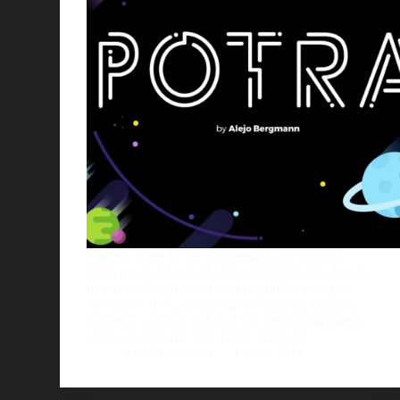
Imagen cortesÃ­a de: Shutterstock por Zerbor.
Potra es una tipografÃ­a lineal futurista diseÃ±ada
por Alejo Bergmann. Esta tipografÃ­a sirve para
mÃºltiples usos, desde logos, etiquetas, titulares,
impresos y mucho mÃ¡s. Para descargarla pueden
visitar el siguiente link: DESCARGAR
AlejoBergmann
1 julio, 2018