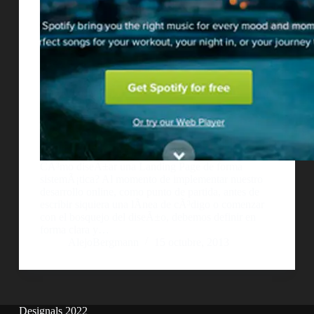
CÃ³mo diseÃ±ar una Landing Page de forma
sistemÃ¡tica? Al momento de implementar nuestro
desarrollo online, como punto de partida, antes de
escribir siquiera una lÃ­nea de cÃ³digo o comenzar
con el bosquejo del diseÃ±o, debemos definir en
forma clara y…
AlejoBergmann
15 octubre, 2013
Designals 2022