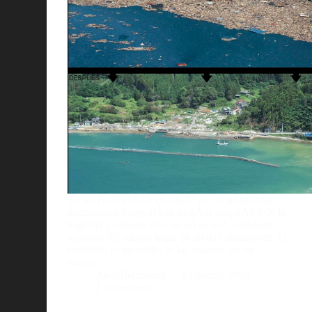
Zoran Bozicevis se encargÃ³ de compilar estas
interesantes fotografÃ­as de dÃ­as despuÃ©s de la
tragedia y otras de casi un aÃ±o mÃ¡s adelante
tomadas del mismo lugar en ambas situaciones. El
resultado es increible. Si las quieren ver en
mayor…
AlejoBergmann
13 marzo, 2012
1 comentario