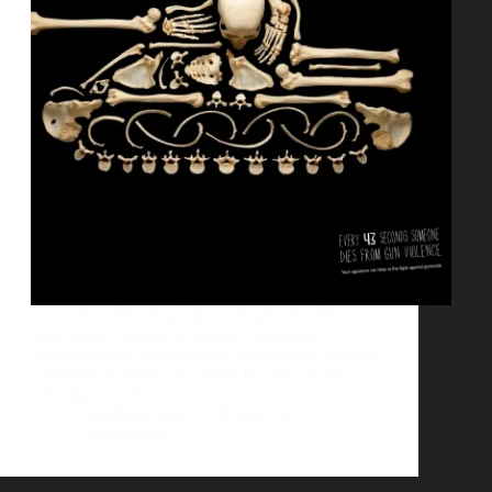
Una selecciÃ³n de grÃ¡ficas de prevenciÃ³n o
para tomar conciencia, algunas realmente
impactantes El calentamiento global estÃ¡ dejando
a muchos sin hogar No cruzar la calle con los
auriculares puestos
AlejoBergmann
18 enero, 2011
1 comentario