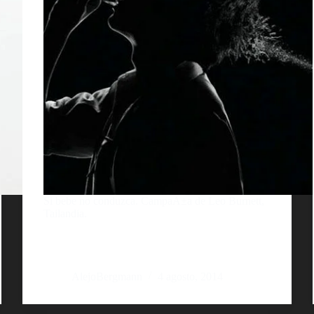
Si bebe no conduzca. CampaÃ±a de Leo Burnett,
Tailandia.
AlejoBergmann
4 agosto, 2014