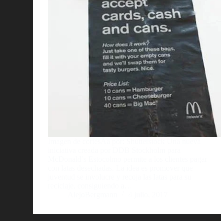
Imagen de cortesÃ­a por: Shutterstock Una nueva
iniciativa creada por DDB Stockholm para
McDonald’s Estocolmo permite a los clientes pagar
con latas desechadas. La idea es promover que
juventud se involucre y recoja las latas para su
reciclaje, consiguiendo a…
AlejoBergmann
4 julio, 2017