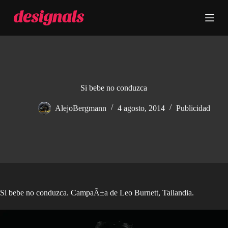
S
a
l
t
a
r
a
l
c
Si bebe no conduzca
o
n
AlejoBergmann
4 agosto, 2014
Publicidad
t
e
n
i
d
o
Si bebe no conduzca. CampaÃ±a de Leo Burnett, Tailandia.