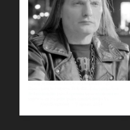
Young & Rubicam lanzÃ³ la campaÃ±a «El
Duro» para la empresa Ticketbis. Esta campaÃ±a
de lanzamiento para Argentina ya se encuentra en
vigencia en los principales canales del paÃ­s.
AlejoBergmann
5 agosto, 2014