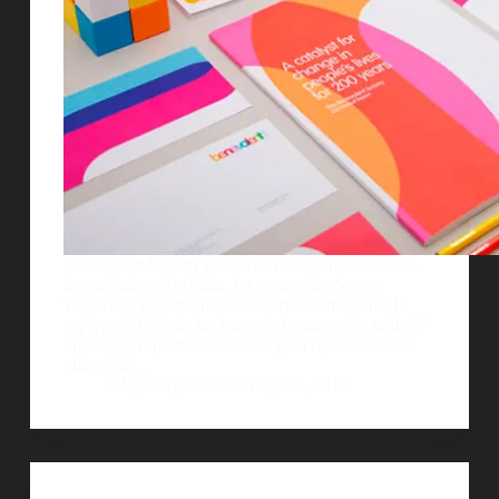
Benevolent Society es una ONG que realiza obras
de caridad en Australia. La estrategia «Strong
Together» fue articulada visualmente mediante la
superposiciÃ³n de las letras de la marca. Se utilizÃ³
un amplio espectro de colores para representar los
pilares del…
AlejoBergmann
5 agosto, 2013