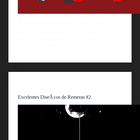
Seguimos con la tercera entrega de Chow Hon Lam,
un diseÃ±ador de remeras de Malasia. Su proyecto
llamado Flying Mouse 365 consistÃ­a en realizar el
diseÃ±o de una remera por dÃ­a, durante 1 aÃ±o
entero. Chow trabaja para reconocidas marcas…
AlejoBergmann
25 julio, 2011
4 comentarios
Ilustración
Excelentes DiseÃ±os de Remeras #2