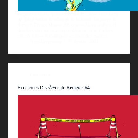
Seguimos con la quinta entrega de Chow Hon Lam,
un diseÃ±ador de remeras de Malasia. Su proyecto
llamado Flying Mouse 365 consistÃ­a en realizar el
diseÃ±o de una remera por dÃ­a, durante 1 aÃ±o
entero. Chow trabaja para reconocidas marcas…
AlejoBergmann
15 agosto, 2011
Ilustración
Excelentes DiseÃ±os de Remeras #4