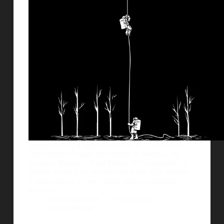
Seguimos con la segunda entrega de Chow Hon
Lam, un diseÃ±ador de remeras de Malasia. Su
proyecto llamado Flying Mouse 365 consistÃ­a en
realizar el diseÃ±o de una remera por dÃ­a, durante
1 aÃ±o entero. Chow trabaja para reconocidas
marcas…
AlejoBergmann
18 julio, 2011
3 comentarios