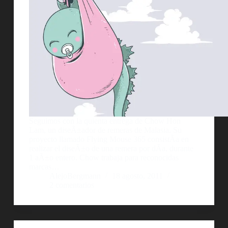
Seguimos con la quienta entrega de Chow Hon
Lam, un diseÃ±ador de remeras de Malasia. Su
proyecto llamado Flying Mouse 365 consistÃ­a en
realizar el diseÃ±o de una remera por dÃ­a, durante
1 aÃ±o entero. Chow trabaja para reconocidas
marcas…
AlejoBergmann
18 agosto, 2011
2 comentarios