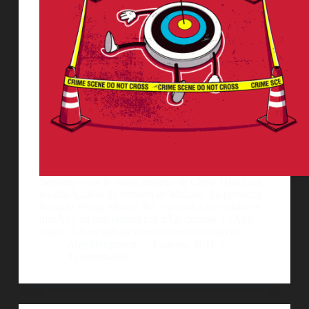
Seguimos con la cuarta entrega de Chow Hon Lam,
un diseÃ±ador de remeras de Malasia. Su proyecto
llamado Flying Mouse 365 consistÃ­a en realizar el
diseÃ±o de una remera por dÃ­a, durante 1 aÃ±o
entero. Chow trabaja para reconocidas marcas…
AlejoBergmann
4 agosto, 2011
3 comentarios