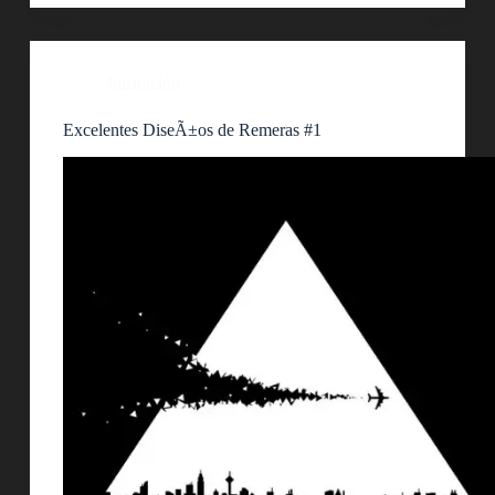
Ilustración
Excelentes DiseÃ±os de Remeras #1