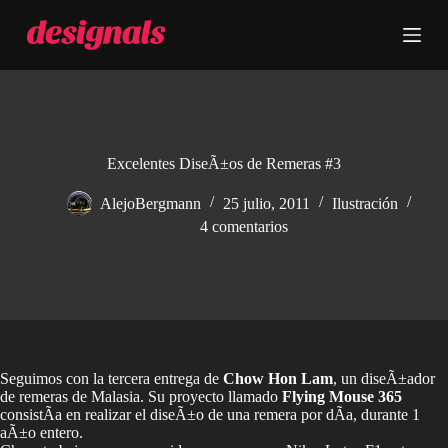
S
a
l
t
a
r
a
l
c
Excelentes DiseÃ±os de Remeras #3
o
n
AlejoBergmann
25 julio, 2011
Ilustración
t
4 comentarios
e
n
i
d
o
Seguimos con la tercera entrega de
Chow Hon Lam
, un diseÃ±ador
de remeras de Malasia. Su proyecto llamado
Flying Mouse 365
consistÃ­a en realizar el diseÃ±o de una remera por dÃ­a, durante 1
aÃ±o entero.