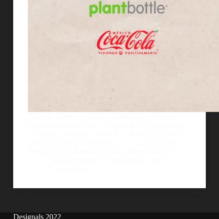
Hace un tiempo les habÃ­a mencionado sobre la
Coca Cola Plant Bottle. Se realizÃ³ el lanzamiento
oficial en Argentina y se estÃ¡n viendo publicidades
que dan vuelta por televisiÃ³n. No cambiaron la
forma, ni el contenido, sino su composiciÃ³n. Y…
AlejoBergmann
6 noviembre, 2011
2 comentarios
Designals 2022