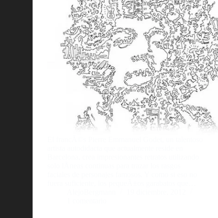
El francÃ©s Pierre Emmanuel Godet, un talentoso
artista autodidacta que actualmente reside en
Barcelona, crea impresionantes retratos utilizando
solo lÃ­neas continuas para trazar los rasgos
faciales de personajes famosos. Y como si eso no
fuera suficiente, los pequeÃ±os garabatos que…
AlejoBergmann
19 diciembre, 2012
1 comentario