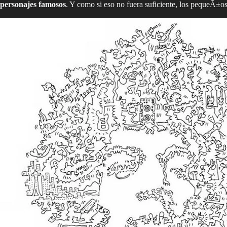
personajes famosos
. Y como si eso no fuera suficiente, los pequeÃ±os