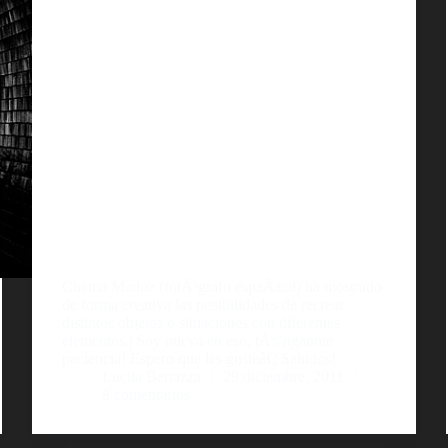
Chema Madoz (fotÃ³grafo espaÃ±ol) ha mostrado
de forma creativa las posibilidades de recrear
distintos objetos o situaciones con diferentes
elementos.| Soy nueva en eso, tÃ©nganme
paciencia! Espero que les gusteâ€¦ Saludos!
Lucila Bertazza
29 diciembre, 2011
8 comentarios