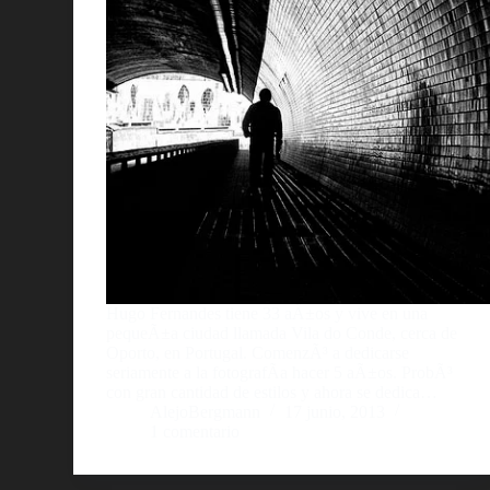
Hugo Fernandes tiene 33 aÃ±os y vive en una
pequeÃ±a ciudad llamada Vila do Conde, cerca de
Oporto, en Portugal. ComenzÃ³ a dedicarse
seriamente a la fotografÃ­a hacer 5 aÃ±os. ProbÃ³
con gran cantidad de estilos y ahora se dedica…
AlejoBergmann
17 junio, 2013
1 comentario