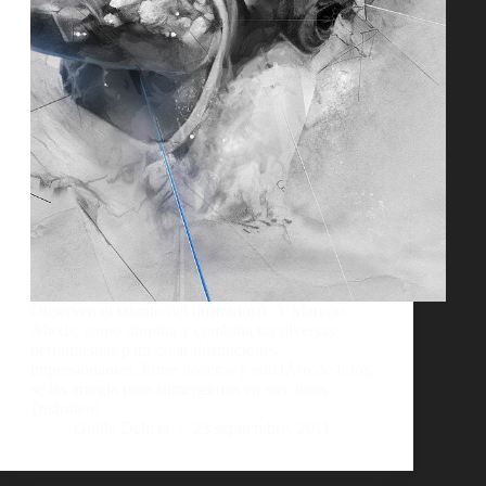
Observen el talento del ilustradorÂ Â Marcou
Alexis, como domina y combina las diversas
herramientas para crear ilustraciones
impresionantes. Entre bocetos y ediciÃ³n de fotos,
se las arregla para sumergirnos en sus obras.
Disfruten!
Guille Delicia
23 septiembre, 2011