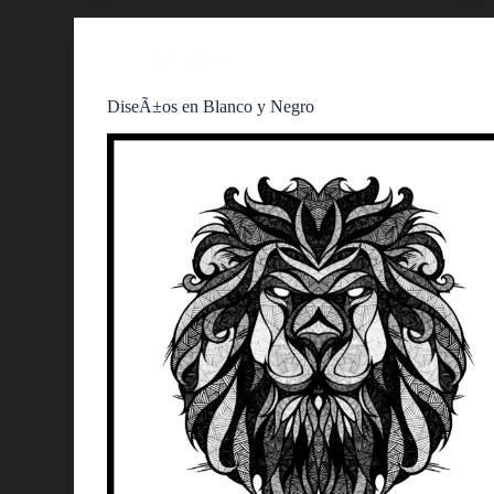
Miscelánea
DiseÃ±os en Blanco y Negro