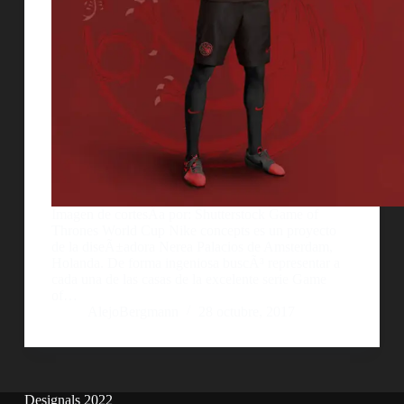
Imagen de cortesÃ­a por: Shutterstock Game of
Thrones World Cup Nike concepts es un proyecto
de la diseÃ±adora Nerea Palacios de Amsterdam,
Holanda. De forma ingeniosa buscÃ³ representar a
cada una de las casas de la excelente serie Game
of…
AlejoBergmann
28 octubre, 2017
Designals 2022