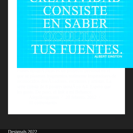
Frases tipogrÃ¡ficas es un proyecto personal en el
que se plasman fragmentos realmente inspiradores de
reconocidos diseÃ±adores, escritores y artistas. La
serie consta de 8 posters tamaÃ±o A4. Espero que
les guste. De paso, el link a mi Behance.
AlejoBergmann
20 febrero, 2012
11 comentarios
Designals 2022