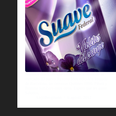
Algunos diseÃ±os que salieron recientemente al
mercado. El nuevo Rexona Men ediciÃ³n limitada
de Barcelona, las cervezas Quilmes 1890, Pilsen y
Brahma SubZero entre otros. Espero que les guste.
Saludos.
AlejoBergmann
6 agosto, 2012