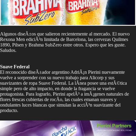
Algunos diseÃ±os que salieron recientemente al mercado. El nuevo
Rexona Men ediciÃ³n limitada de Barcelona, las cervezas Quilmes
1890, Pilsen y Brahma SubZero entre otros. Espero que les guste.
Saludos.
Suave Federal
El reconocido diseÃ±ador argentino AdriÃ¡n Pierini nuevamente
vuelve a sorprender con su nuevo trabajo para Alicorp y sus
suavizantes de ropa Suave Federal. La lÃ­nea posee una estÃ©tica
simple pero de alto impacto, en donde la fragancia se vuelve
protagonista. Para lograrlo, Pierini apelÃ³ a imÃ¡genes naturales de
flores frescas cubiertas de rocÃ­o, las cuales emanan suaves y
ondulantes luces blancas que simulan la acciÃ³n suavizante del
producto.