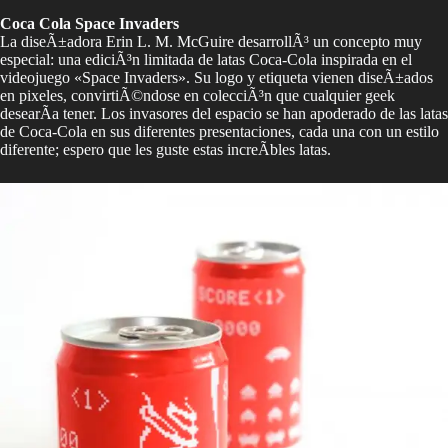
Coca Cola Space Invaders
La diseÃ±adora Erin L. M. McGuire desarrollÃ³ un concepto muy
especial: una ediciÃ³n limitada de latas Coca-Cola inspirada en el
videojuego «Space Invaders». Su logo y etiqueta vienen diseÃ±ados
en pixeles, convirtiÃ©ndose en colecciÃ³n que cualquier geek
desearÃ­a tener. Los invasores del espacio se han apoderado de las latas
de Coca-Cola en sus diferentes presentaciones, cada una con un estilo
diferente; espero que les guste estas increÃ­bles latas.