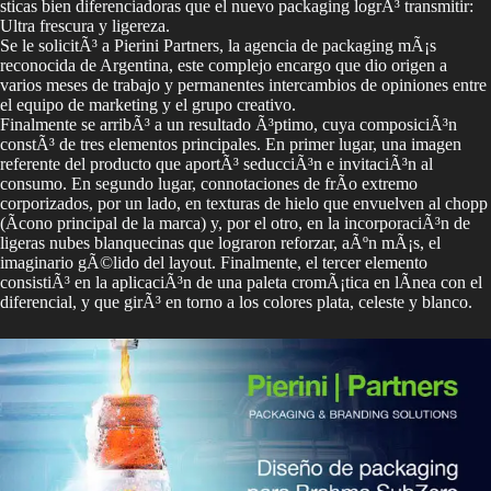
sticas bien diferenciadoras que el nuevo packaging logrÃ³ transmitir:
Ultra frescura y ligereza.
Se le solicitÃ³ a Pierini Partners, la agencia de packaging mÃ¡s
reconocida de Argentina, este complejo encargo que dio origen a
varios meses de trabajo y permanentes intercambios de opiniones entre
el equipo de marketing y el grupo creativo.
Finalmente se arribÃ³ a un resultado Ã³ptimo, cuya composiciÃ³n
constÃ³ de tres elementos principales. En primer lugar, una imagen
referente del producto que aportÃ³ seducciÃ³n e invitaciÃ³n al
consumo. En segundo lugar, connotaciones de frÃ­o extremo
corporizados, por un lado, en texturas de hielo que envuelven al chopp
(Ã­cono principal de la marca) y, por el otro, en la incorporaciÃ³n de
ligeras nubes blanquecinas que lograron reforzar, aÃºn mÃ¡s, el
imaginario gÃ©lido del layout. Finalmente, el tercer elemento
consistiÃ³ en la aplicaciÃ³n de una paleta cromÃ¡tica en lÃ­nea con el
diferencial, y que girÃ³ en torno a los colores plata, celeste y blanco.