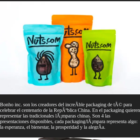
Bonho inc. son los creadores del increÃ­ble packaging de tÃ© para
celebrar el centenario de la RepÃºblica China. En el packaging quieren
representar las tradicionales lÃ¡mparas chinas. Son 4 las
presentaciones disponibles, cada packaging/lÃ¡mpara representa algo:
la esperanza, el bienestar, la prosperidad y la alegrÃ­a.