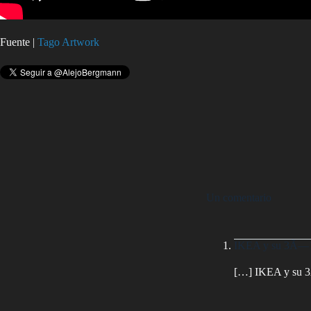
Fuente |
Tago Artwork
Un comentario
IKEA y su 3Ã—1 
[…] IKEA y su 3