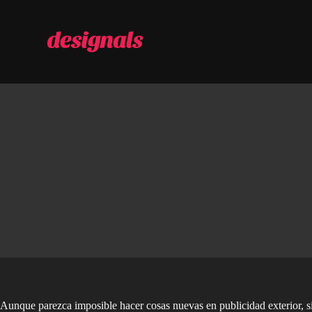
S
a
l
t
a
r
a
l
c
o
n
t
e
n
i
d
o
Aunque parezca imposible hacer cosas nuevas en publicidad exterior, si