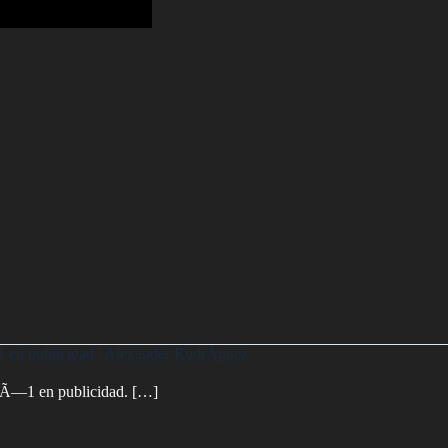
en publicidad | Alexander RodrÃ­guez
Ã—1 en publicidad. […]